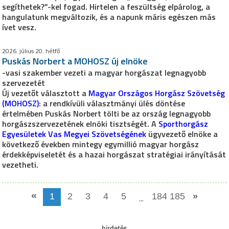
segíthetek?”-kel fogad. Hirtelen a feszültség elpárolog, a
hangulatunk megváltozik, és a napunk máris egészen más
ívet vesz.
2026. július 20. hétfő
Puskás Norbert a MOHOSZ új elnöke
-vasi szakember vezeti a magyar horgászat legnagyobb
szervezetét
Új vezetőt választott a
Magyar Országos Horgász Szövetség
(MOHOSZ)
: a rendkívüli választmányi ülés döntése
értelmében Puskás Norbert tölti be az ország legnagyobb
horgászszervezetének elnöki tisztségét. A
Sporthorgász
Egyesületek Vas Megyei Szövetségének
ügyvezető elnöke a
következő években mintegy egymillió magyar horgász
érdekképviseletét és a hazai horgászat stratégiai irányítását
vezetheti.
«
1
2
3
4
5
...
184
185
»