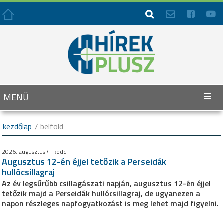




MENÜ
kezdőlap
/ belföld
2026. augusztus 4. kedd
Augusztus 12-én éjjel tetőzik a Perseidák
hullócsillagraj
Az év legsűrűbb csillagászati napján, augusztus 12-én éjjel
tetőzik majd a Perseidák hullócsillagraj, de ugyanezen a
napon részleges napfogyatkozást is meg lehet majd figyelni.