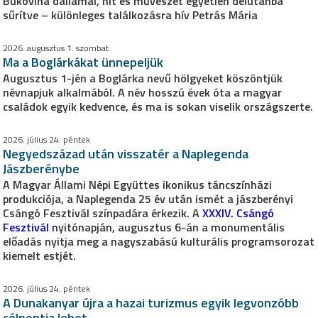
Bukovina dallamai, hit és művészet egyetlen délutánba
sűrítve – különleges találkozásra hív Petrás Mária
2026. augusztus 1. szombat
Ma a Boglárkákat ünnepeljük
Augusztus 1-jén a Boglárka nevű hölgyeket köszöntjük
névnapjuk alkalmából. A név hosszú évek óta a magyar
családok egyik kedvence, és ma is sokan viselik országszerte.
2026. július 24. péntek
Negyedszázad után visszatér a Naplegenda
Jászberénybe
A Magyar Állami Népi Együttes ikonikus táncszínházi
produkciója, a Naplegenda 25 év után ismét a jászberényi
Csángó Fesztivál színpadára érkezik. A
XXXIV. Csángó
Fesztivál
nyitónapján, augusztus 6-án a monumentális
előadás nyitja meg a nagyszabású kulturális programsorozat
kiemelt estjét.
2026. július 24. péntek
A Dunakanyar újra a hazai turizmus egyik legvonzóbb
célpontja lehet