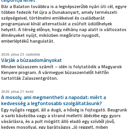
Bár a Balaton továbbra is a legnépszerűbb nyári úti cél, egyre
többen fedezik fel újra a Dunakanyart, amely természeti
szépségeivel, történelmi emlékeivel és családbarát
programjaival kínál alternatívát a zsúfolt üdülőhelyek
helyett. A térség előnye, hogy néhány nap alatt is változatos
élményeket nyújt, miközben megőrizte nyugodt,
emberléptékű hangulatát.
2026. július 23. csütörtök
Várják a búzaadományokat
Minden búzaszem számít – idén is folytatódik a Magyarok
Kenyere program. A vármegyei búzaszentelőt hétfőn
tartották Zalaszentgróton.
2026. július 21. kedd
A mosoly, ami megmentheti a napodat: miért a
kedvesség a legfontosabb szolgáltatásunk?
Egy nyűgös reggel, áll a dugó, a hőség is fojtogató. Beugrunk
a sarki kávézóba vagy a strand melletti ábécébe egy gyors
vásárlásra, és a pult mögött álló eladó egy szívből jövő,
kedves mosollyal, egy barátságos „Jó reggelt, miben