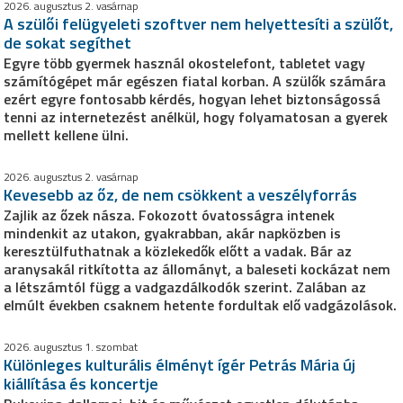
2026. augusztus 2. vasárnap
A szülői felügyeleti szoftver nem helyettesíti a szülőt,
de sokat segíthet
Egyre több gyermek használ okostelefont, tabletet vagy
számítógépet már egészen fiatal korban. A szülők számára
ezért egyre fontosabb kérdés, hogyan lehet biztonságossá
tenni az internetezést anélkül, hogy folyamatosan a gyerek
mellett kellene ülni.
2026. augusztus 2. vasárnap
Kevesebb az őz, de nem csökkent a veszélyforrás
Zajlik az őzek násza. Fokozott óvatosságra intenek
mindenkit az utakon, gyakrabban, akár napközben is
keresztülfuthatnak a közlekedők előtt a vadak. Bár az
aranysakál ritkította az állományt, a baleseti kockázat nem
a létszámtól függ a vadgazdálkodók szerint. Zalában az
elmúlt években csaknem hetente fordultak elő vadgázolások.
2026. augusztus 1. szombat
Különleges kulturális élményt ígér Petrás Mária új
kiállítása és koncertje