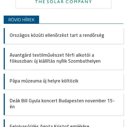
RÖVID HÍREK
Országos közúti ellenőrzést tart a rendőrség
Avantgárd textilművészet férfi alkotói a
fókuszban: új kiállítás nyílik Szombathelyen
Pápa múzeuma új helyre költözik
Deák Bill Gyula koncert Budapesten november 15-
én
Felolvasóülés Agota Kristof emlékére