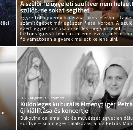
A szülői felügyeleti szoftver nem helyett
szülőt, de sokat segíthet
Egyre több gyermek használ okostelefont, table
éjjel
számítógépet már egészen fiatal korban. A szül
a
ezért egyre fontosabb kérdés, hogyan lehet
biztonságossá tenni az internetezést anélkül, h
folyamatosan a gyerek mellett kellene ülni.
2026. augusztus 1. szombat
Különleges kulturális élményt ígér Petr
új kiállítása és koncertje
ban
Bukovina dallamai, hit és művészet egyetlen dél
sűrítve – különleges találkozásra hív Petrás Mári