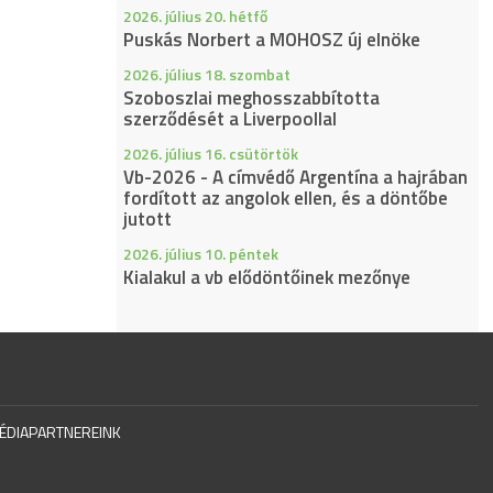
2026. július 20. hétfő
Puskás Norbert a MOHOSZ új elnöke
2026. július 18. szombat
Szoboszlai meghosszabbította
szerződését a Liverpoollal
2026. július 16. csütörtök
Vb-2026 - A címvédő Argentína a hajrában
fordított az angolok ellen, és a döntőbe
jutott
2026. július 10. péntek
Kialakul a vb elődöntőinek mezőnye
ÉDIAPARTNEREINK