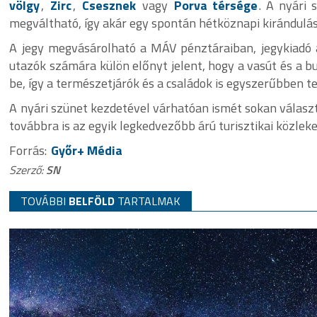
völgy
,
Zirc
,
Csesznek
vagy
Porva térsége
. A nyári
megváltható, így akár egy spontán hétköznapi kirándulásr
A jegy megvásárolható a MÁV pénztáraiban, jegykiadó 
utazók számára külön előnyt jelent, hogy a vasút és a 
be, így a természetjárók és a családok is egyszerűbben 
A nyári szünet kezdetével várhatóan ismét sokan választ
továbbra is az egyik legkedvezőbb árú turisztikai közle
Forrás:
Győr+ Média
Szerző:
SN
TOVÁBBI
BELFÖLD
TARTALMAK