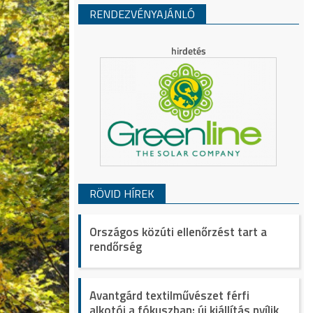
RENDEZVÉNYAJÁNLÓ
RÖVID HÍREK
Országos közúti ellenőrzést tart a
rendőrség
Avantgárd textilművészet férfi
alkotói a fókuszban: új kiállítás nyílik