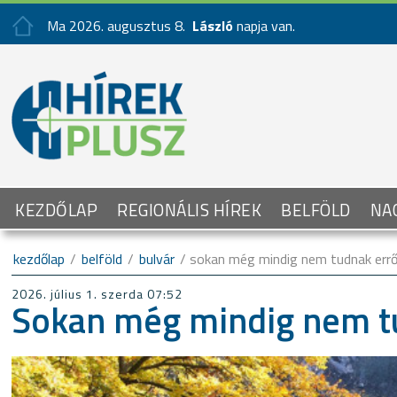
Ma 2026. augusztus 8.
László
napja van.
KEZDŐLAP
REGIONÁLIS HÍREK
BELFÖLD
NA
kezdőlap
/
belföld
/
bulvár
/ sokan még mindig nem tudnak errő
2026. július 1. szerda 07:52
Sokan még mindig nem t