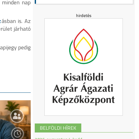
y minden nap
z
ásban is. Az
rület járható
apijegy pedig
BELFÖLDI HÍREK