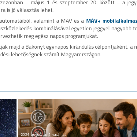
 szezonban – május 1. és szeptember 20. között – a jeg
a is jó választás lehet.
automatáiból, valamint a MÁV és a
MÁV+ mobilalkalma
buszközlekedés kombinálásával egyetlen jeggyel nagyobb te
tervezhetik meg egész napos programjukat.
ják majd a Bakonyt egynapos kirándulás célpontjaként, a n
kedési lehetőségnek számít Magyarországon.
2026. augusztus 2. vasárnap