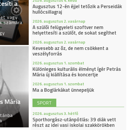
2026. augusztus 4. kedd
esíti a
Augusztus 12-én éjjel tetőzik a Perseidák
hullócsillagraj
tet vagy
2026. augusztus 2. vasárnap
ők számára
A szülői felügyeleti szoftver nem
helyettesíti a szülőt, de sokat segíthet
ogy
2026. augusztus 2. vasárnap
Kevesebb az őz, de nem csökkent a
veszélyforrás
2026. augusztus 1. szombat
Különleges kulturális élményt ígér Petrás
Mária új kiállítása és koncertje
2026. augusztus 1. szombat
Ma a Boglárkákat ünnepeljük
ás Mária
SPORT
2026. augusztus 3. hétfő
utánba
Sporthorgász-utánpótlás: 39 diák vett
a
részt az idei vasi iskolai szakkörökben