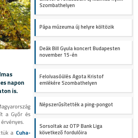
Szombathelyen
Pápa múzeuma új helyre költözik
Deák Bill Gyula koncert Budapesten
november 15-én
almas
Felolvasóülés Agota Kristof
ljes napon
emlékére Szombathelyen
ton is.
Népszerűsítették a ping-pongot
 Magyarország
ít a Győr és
 érvényes.
Sorsoltak az OTP Bank Liga
ztük a
Cuha-
következő fordulóira