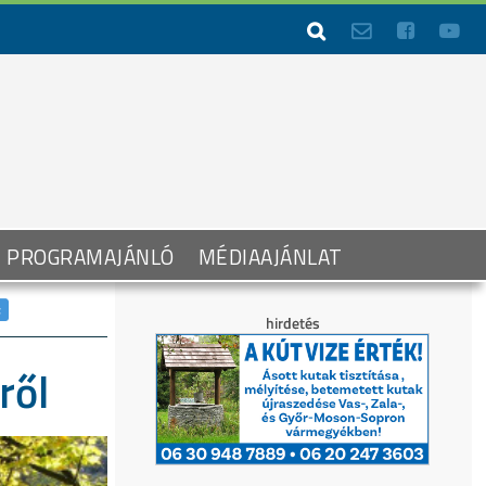




PROGRAMAJÁNLÓ
MÉDIAAJÁNLAT
ről