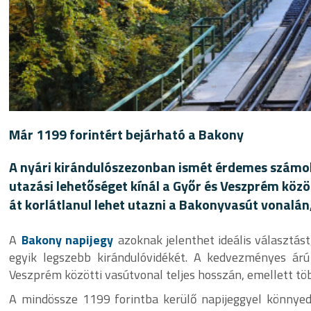
Már 1199 forintért bejárható a Bakony
A nyári kirándulószezonban ismét érdemes számol
utazási lehetőséget kínál a Győr és Veszprém között
át korlátlanul lehet utazni a Bakonyvasút vonalán
A
Bakony napijegy
azoknak jelenthet ideális választás
egyik legszebb kirándulóvidékét. A kedvezményes árú
Veszprém közötti vasútvonal teljes hosszán, emellett tö
A mindössze 1199 forintba kerülő napijeggyel könnyed