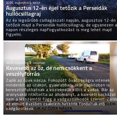
2026. augusztus 4. kedd
Augusztus 12-én éjjel tetőzik a Perseidák
hullócsillagraj
Az év legsűrűbb csillagászati napján, augusztus 12-én 
tetőzik majd a Perseidák hullócsillagraj, de ugyanezen 
napon részleges napfogyatkozást is meg lehet majd
figyelni.
2026. augusztus 2. vasárnap
Kevesebb az őz, de nem csökkent a
veszélyforrás
Zajlik az őzek násza. Fokozott óvatosságra intenek
mindenkit az utakon, gyakrabban, akár napközben is
keresztülfuthatnak a közlekedők előtt a vadak. Bár az
aranysakál ritkította az állományt, a baleseti kockázat
nem a létszámtól függ a vadgazdálkodók szerint. Zalá
az elmúlt években csaknem hetente fordultak elő
vadgázolások.