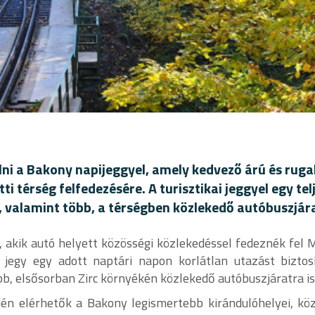
ni a Bakony napijeggyel, amely kedvező árú és rug
i térség felfedezésére. A turisztikai jeggyel egy te
, valamint több, a térségben közlekedő autóbuszjára
t, akik autó helyett közösségi közlekedéssel fedeznék fel
 jegy egy adott naptári napon korlátlan utazást biztos
bb, elsősorban Zirc környékén közlekedő autóbuszjáratra is
én elérhetők a Bakony legismertebb kirándulóhelyei, kö