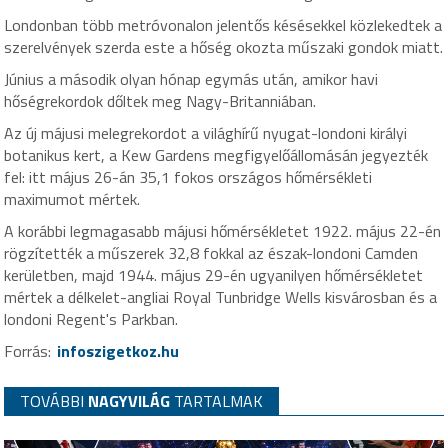
Londonban több metróvonalon jelentős késésekkel közlekedtek a
szerelvények szerda este a hőség okozta műszaki gondok miatt.
Június a második olyan hónap egymás után, amikor havi
hőségrekordok dőltek meg Nagy-Britanniában.
Az új májusi melegrekordot a világhírű nyugat-londoni királyi
botanikus kert, a Kew Gardens megfigyelőállomásán jegyezték
fel: itt május 26-án 35,1 fokos országos hőmérsékleti
maximumot mértek.
A korábbi legmagasabb májusi hőmérsékletet 1922. május 22-én
rögzítették a műszerek 32,8 fokkal az észak-londoni Camden
kerületben, majd 1944. május 29-én ugyanilyen hőmérsékletet
mértek a délkelet-angliai Royal Tunbridge Wells kisvárosban és a
londoni Regent's Parkban.
Forrás:
infoszigetkoz.hu
TOVÁBBI
NAGYVILÁG
TARTALMAK