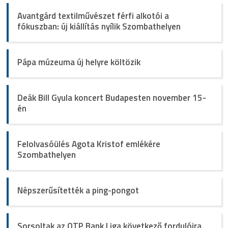
Avantgárd textilművészet férfi alkotói a
fókuszban: új kiállítás nyílik Szombathelyen
Pápa múzeuma új helyre költözik
Deák Bill Gyula koncert Budapesten november 15-
én
Felolvasóülés Agota Kristof emlékére
Szombathelyen
Népszerűsítették a ping-pongot
Sorsoltak az OTP Bank Liga következő fordulóira