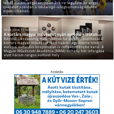
félidő elején, végül azonban 2-1-re legyőzte az angol
csapatot szerdán a labdarúgó-világbajnokság atlantai
elődöntőjében.
2026. július 11. szombat
A kortárs magyar művészet nyári európai körúton
Bécstől Lisszabonig mutatkoznak be az MMA kiállításai A
kortárs magyar művészet idén nyáron egyszerre több
európai kulturális központban is reflektorfénybe kerül. A
Magyar Művészeti Akadémia (MMA) néhány hét leforgása
alatt három rangos külföldi hely