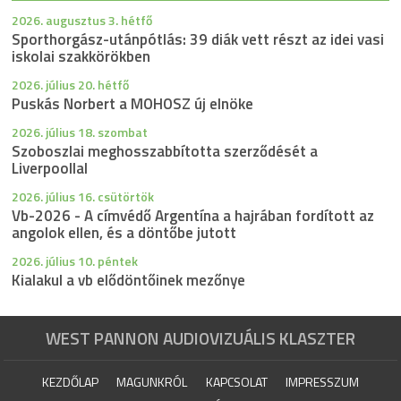
2026. augusztus 3. hétfő
Sporthorgász-utánpótlás: 39 diák vett részt az idei vasi
iskolai szakkörökben
2026. július 20. hétfő
Puskás Norbert a MOHOSZ új elnöke
2026. július 18. szombat
Szoboszlai meghosszabbította szerződését a
Liverpoollal
2026. július 16. csütörtök
Vb-2026 - A címvédő Argentína a hajrában fordított az
angolok ellen, és a döntőbe jutott
2026. július 10. péntek
Kialakul a vb elődöntőinek mezőnye
WEST PANNON AUDIOVIZUÁLIS KLASZTER
KEZDŐLAP
MAGUNKRÓL
KAPCSOLAT
IMPRESSZUM