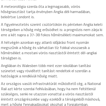
A meteorológia szerda óta a legmagasabb, vörös
hőségriasztást tartja érvényben Anglia déli harmadában,
beleértve Londont is.
A figyelmeztetés szerint csütörtökön és pénteken Anglia keleti
térségeiben a hőség még erősödhet is: a prognózis nem zárja ki
erre a két napra a 37-38 fokos hőmérsékleti maximumokat sem.
A hétvégén azonban egy atlanti időjárási front nyomán
megszűnik a hőség és várhatóan tíz fokkal visszaesik a
hőmérséklet a mostani vörös riasztástól érintett dél-angliai
térségben is.
Angliában és Walesben több mint ezer iskolában tanítási
szünetet vagy rövidített tanítást rendeltek el szerdán a
hatóságok a rendkívüli hőség miatt.
Az országos vasúti infrastruktúrát működtető cég, a National
Rail azt kérte szerdai felhívásában, hogy ha nem feltétlenül
szükséges, senki ne utazzon vonattal a vörös riasztástól
érintett országrészekbe vagy ezekből a térségekből máshová,
mert a hőség fennakadásokat okozhat a forgalomban.