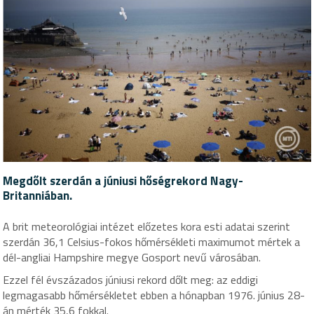
Megdőlt szerdán a júniusi hőségrekord Nagy-
Britanniában.
A brit meteorológiai intézet előzetes kora esti adatai szerint
szerdán 36,1 Celsius-fokos hőmérsékleti maximumot mértek a
dél-angliai Hampshire megye Gosport nevű városában.
Ezzel fél évszázados júniusi rekord dőlt meg: az eddigi
legmagasabb hőmérsékletet ebben a hónapban 1976. június 28-
án mérték 35,6 fokkal.