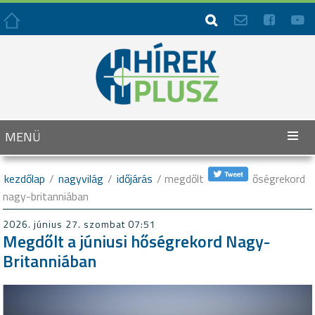




MENÜ
kezdőlap
/
nagyvilág
/
időjárás
/ megdőlt a júniusi hőségrekord
nagy-britanniában
2026. június 27. szombat 07:51
Megdőlt a júniusi hőségrekord Nagy-
Britanniában