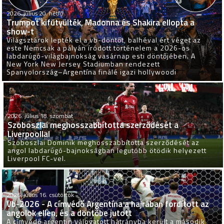
2026. július 20. hétfő
Trumpot kifütyülték, Madonna és Shakira ellopta a
show-t
Világsztárok lepték el a vb-döntőt, balhéval ért véget az
este Nemcsak a pályán íródott történelem a 2026-os
labdarúgó-világbajnokság vasárnap esti döntőjében. A
New York New Jersey Stadiumban rendezett
Spanyolország–Argentína finálé igazi hollywoodi
2026. július 18. szombat
Szoboszlai meghosszabbította szerződését a
Liverpoollal
Szoboszlai Dominik meghosszabbította szerződését az
angol labdarúgó-bajnokságban legutóbb ötödik helyezett
Liverpool FC-vel.
2026. július 16. csütörtök
Vb-2026 - A címvédő Argentína a hajrában fordított az
angolok ellen, és a döntőbe jutott
A címvédő argentin válogatott hátrányba került a második