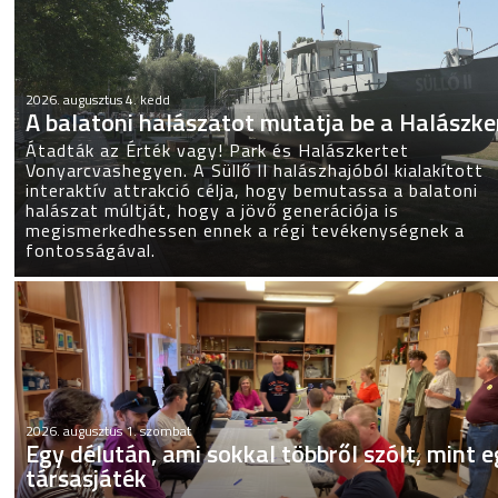
2026. augusztus 4. kedd
A balatoni halászatot mutatja be a Halászke
Átadták az Érték vagy! Park és Halászkertet
Vonyarcvashegyen. A Süllő II halászhajóból kialakított
interaktív attrakció célja, hogy bemutassa a balatoni
halászat múltját, hogy a jövő generációja is
megismerkedhessen ennek a régi tevékenységnek a
fontosságával.
2026. augusztus 1. szombat
Egy délután, ami sokkal többről szólt, mint 
társasjáték