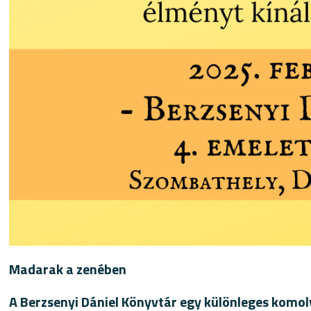
Madarak a zenében
A Berzsenyi Dániel Könyvtár egy különleges komoly