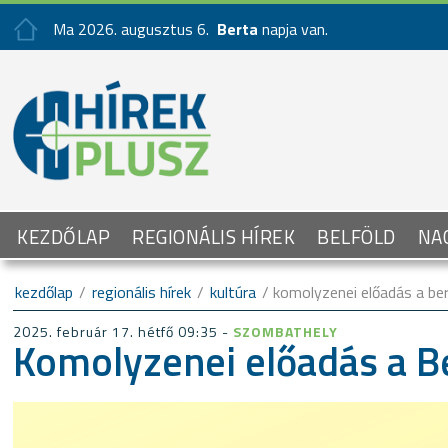
Ma 2026. augusztus 6.
Berta
napja van.
KEZDŐLAP
REGIONÁLIS HÍREK
BELFÖLD
NA
kezdőlap
/
regionális hírek
/
kultúra
/ komolyzenei előadás a ber
2025. február 17. hétfő 09:35 -
SZOMBATHELY
Komolyzenei előadás a B