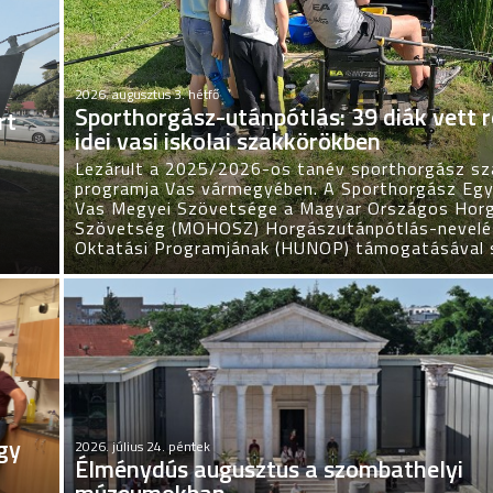
2026. augusztus 3. hétfő
Sporthorgász-utánpótlás: 39 diák vett r
rt
idei vasi iskolai szakkörökben
Lezárult a 2025/2026-os tanév sporthorgász sz
programja Vas vármegyében. A Sporthorgász Egy
Vas Megyei Szövetsége a Magyar Országos Hor
Szövetség (MOHOSZ) Horgászutánpótlás-nevelé
Oktatási Programjának (HUNOP) támogatásával 
egy
2026. július 24. péntek
Élménydús augusztus a szombathelyi