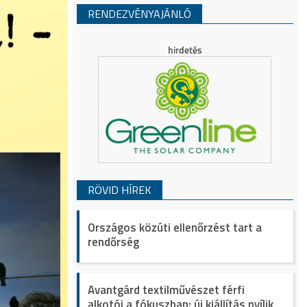
RENDEZVÉNYAJÁNLÓ
RÖVID HÍREK
Országos közúti ellenőrzést tart a
rendőrség
Avantgárd textilművészet férfi
alkotói a fókuszban: új kiállítás nyílik