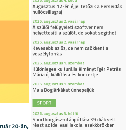
2026. augusztus 4. kedd
Augusztus 12-én éjjel tetőzik a Perseidák
hullócsillagraj
2026. augusztus 2. vasárnap
A szülői felügyeleti szoftver nem
helyettesíti a szülőt, de sokat segíthet
2026. augusztus 2. vasárnap
Kevesebb az őz, de nem csökkent a
veszélyforrás
2026. augusztus 1. szombat
Különleges kulturális élményt ígér Petrás
Mária új kiállítása és koncertje
2026. augusztus 1. szombat
Ma a Boglárkákat ünnepeljük
SPORT
2026. augusztus 3. hétfő
Sporthorgász-utánpótlás: 39 diák vett
részt az idei vasi iskolai szakkörökben
bruár 20-án,