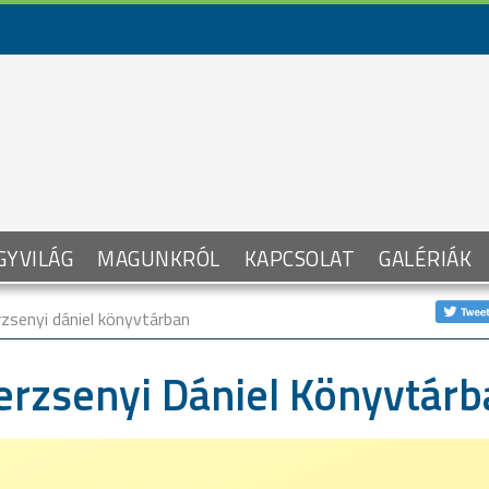
GYVILÁG
MAGUNKRÓL
KAPCSOLAT
GALÉRIÁK
zsenyi dániel könyvtárban
erzsenyi Dániel Könyvtárb