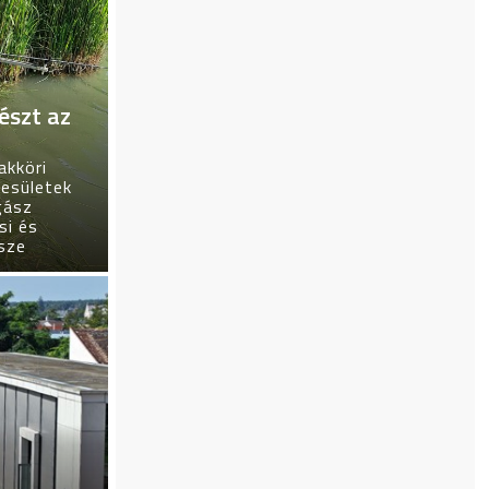
észt az
akköri
esületek
gász
si és
sze