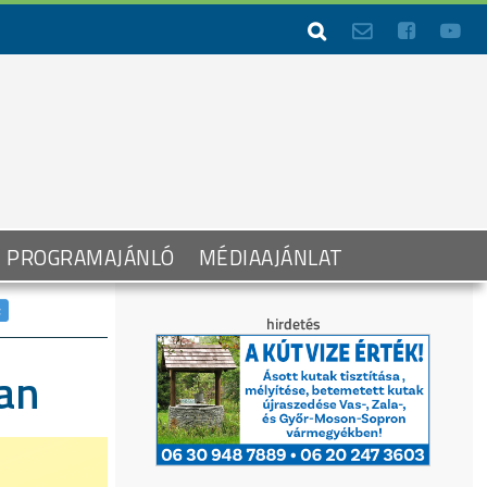




PROGRAMAJÁNLÓ
MÉDIAAJÁNLAT
an