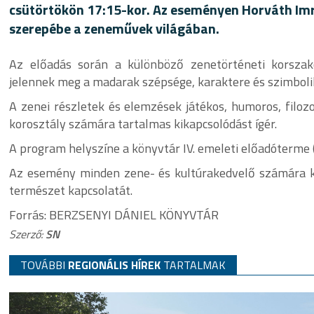
csütörtökön 17:15-kor. Az eseményen Horváth Imr
szerepébe a zeneművek világában.
Az előadás során a különböző zenetörténeti korsza
jelennek meg a madarak szépsége, karaktere és szimboli
A zenei részletek és elemzések játékos, humoros, filoz
korosztály számára tartalmas kikapcsolódást ígér.
A program helyszíne a könyvtár IV. emeleti előadóterme (S
Az esemény minden zene- és kultúrakedvelő számára ki
természet kapcsolatát.
Forrás: BERZSENYI DÁNIEL KÖNYVTÁR
Szerző:
SN
TOVÁBBI
REGIONÁLIS HÍREK
TARTALMAK