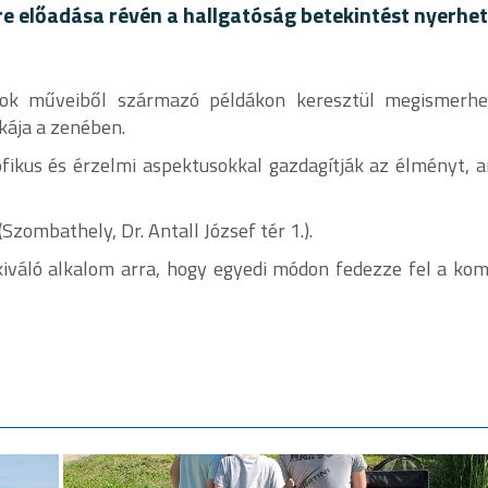
e előadása révén a hallgatóság betekintést nyerhe
kok műveiből származó példákon keresztül megismerhe
kája a zenében.
ofikus és érzelmi aspektusokkal gazdagítják az élményt,
zombathely, Dr. Antall József tér 1.).
váló alkalom arra, hogy egyedi módon fedezze fel a kom