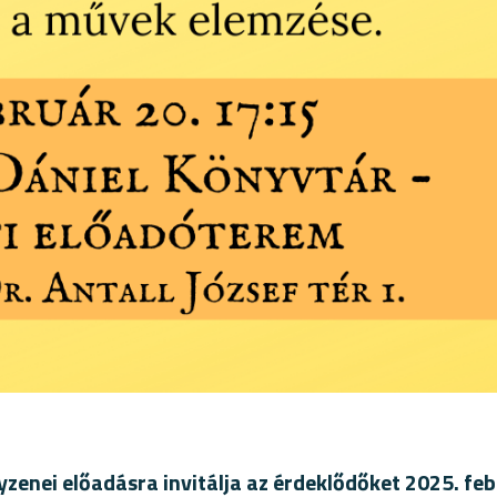
zenei előadásra invitálja az érdeklődőket 2025. fe