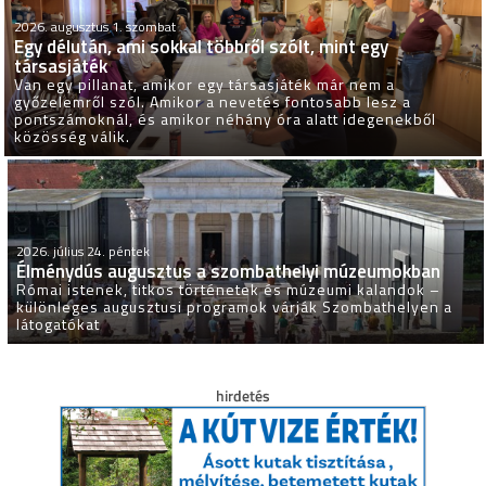
2026. augusztus 1. szombat
Egy délután, ami sokkal többről szólt, mint egy
társasjáték
Van egy pillanat, amikor egy társasjáték már nem a
győzelemről szól. Amikor a nevetés fontosabb lesz a
pontszámoknál, és amikor néhány óra alatt idegenekből
közösség válik.
2026. július 24. péntek
Élménydús augusztus a szombathelyi múzeumokban
Római istenek, titkos történetek és múzeumi kalandok –
különleges augusztusi programok várják Szombathelyen a
látogatókat