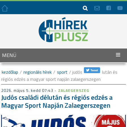




MENÜ
kezdőlap
/
regionális hírek
/
sport
/ judós családi délután és
régiós edzés a magyar sport napján zalaegerszegen
2026. május 5. kedd 07:43 -
ZALAEGERSZEG
Judós családi délután és régiós edzés a
Magyar Sport Napján Zalaegerszegen