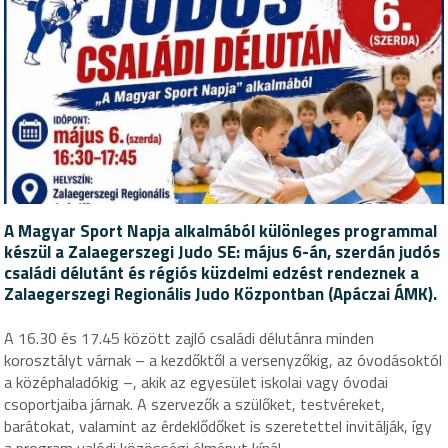
A Magyar Sport Napja alkalmából különleges programmal
készül a Zalaegerszegi Judo SE: május 6-án, szerdán judós
családi délutánt és régiós küzdelmi edzést rendeznek a
Zalaegerszegi Regionális Judo Központban (Apáczai ÁMK).
A 16.30 és 17.45 között zajló családi délutánra minden
korosztályt várnak – a kezdőktől a versenyzőkig, az óvodásoktól
a középhaladókig –, akik az egyesület iskolai vagy óvodai
csoportjaiba járnak. A szervezők a szülőket, testvéreket,
barátokat, valamint az érdeklődőket is szeretettel invitálják, így
a program valódi közösségi élményt kínál.