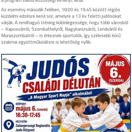
Az esemény második felében, 18.00 és 19.45 között régiós
küzdelmi edzésre kerül sor, amelyre a 13 év feletti judósokat
várják. A rendhagyó tréning különlegessége, hogy több városból
– Kaposvárról, Szombathelyről, Nagykanizsáról, Lendváról és
Muraszombatról – is érkeznek sportolók, így szélesebb körű
szakmai együttműködésre is lehetőség nyílik.