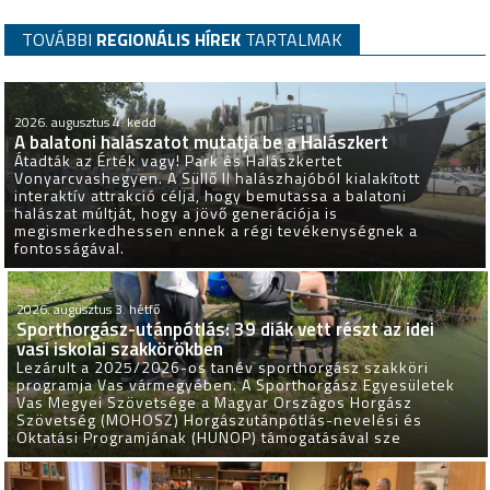
TOVÁBBI
REGIONÁLIS HÍREK
TARTALMAK
2026. augusztus 4. kedd
A balatoni halászatot mutatja be a Halászkert
Átadták az Érték vagy! Park és Halászkertet
Vonyarcvashegyen. A Süllő II halászhajóból kialakított
interaktív attrakció célja, hogy bemutassa a balatoni
halászat múltját, hogy a jövő generációja is
megismerkedhessen ennek a régi tevékenységnek a
fontosságával.
2026. augusztus 3. hétfő
Sporthorgász-utánpótlás: 39 diák vett részt az idei
vasi iskolai szakkörökben
Lezárult a 2025/2026-os tanév sporthorgász szakköri
programja Vas vármegyében. A Sporthorgász Egyesületek
Vas Megyei Szövetsége a Magyar Országos Horgász
Szövetség (MOHOSZ) Horgászutánpótlás-nevelési és
Oktatási Programjának (HUNOP) támogatásával sze