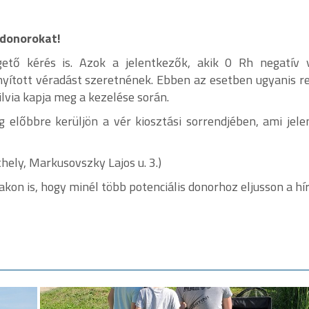
 donorokat!
ető kérés is. Azok a jelentkezők, akik 0 Rh negatív v
rányított véradást szeretnének. Ebben az esetben ugyanis r
ilvia kapja meg a kezelése során.
g előbbre kerüljön a vér kiosztási sorrendjében, ami jel
hely, Markusovszky Lajos u. 3.)
lakon is, hogy minél több potenciális donorhoz eljusson a hír