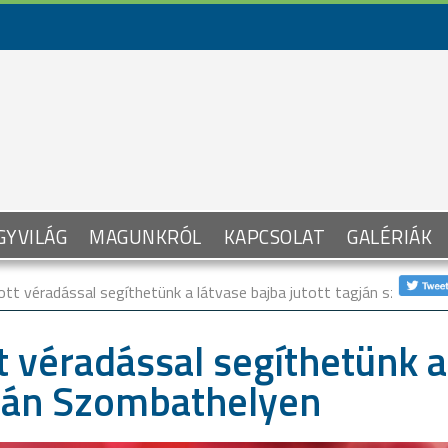
GYVILÁG
MAGUNKRÓL
KAPCSOLAT
GALÉRIÁK
ított véradással segíthetünk a látvase bajba jutott tagján szombat
tt véradással segíthetünk a
gján Szombathelyen