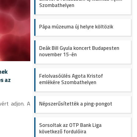
Szombathelyen
Pápa múzeuma új helyre költözik
Deák Bill Gyula koncert Budapesten
november 15-én
nek
Felolvasóülés Agota Kristof
és az
emlékére Szombathelyen
vért adjon. A
Népszerűsítették a ping-pongot
Sorsoltak az OTP Bank Liga
következő fordulóira