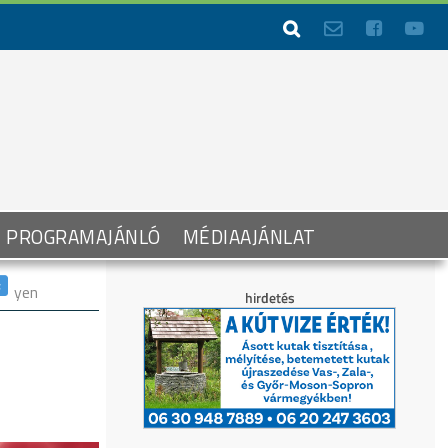




PROGRAMAJÁNLÓ
MÉDIAAJÁNLAT
helyen