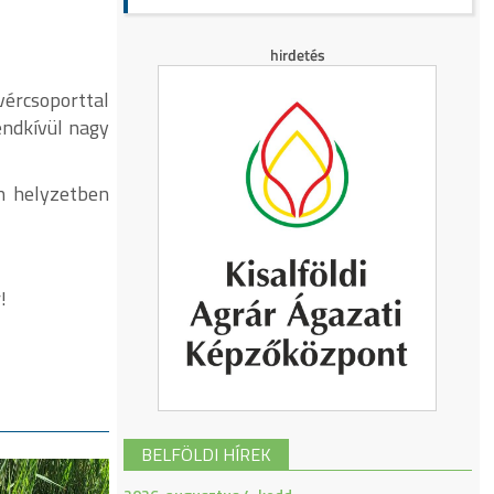
ércsoporttal
endkívül nagy
en helyzetben
!
BELFÖLDI HÍREK