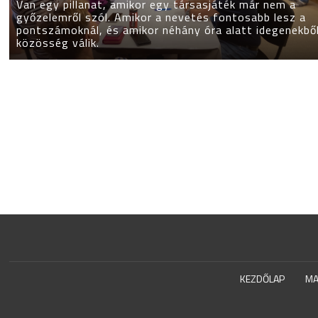
Van egy pillanat, amikor egy társasjáték már nem a
győzelemről szól. Amikor a nevetés fontosabb lesz a
pontszámoknál, és amikor néhány óra alatt idegenekbő
közösség válik.
KEZDŐLAP
MA