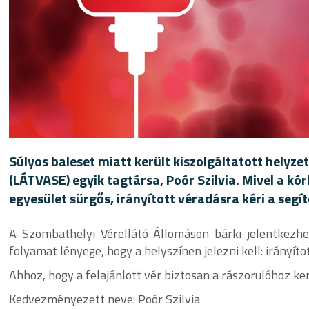
Súlyos baleset miatt került kiszolgáltatott hely
(LÁTVASE) egyik tagtársa, Poór Szilvia. Mivel a kó
egyesület sürgős, irányított véradásra kéri a segí
A Szombathelyi Vérellátó Állomáson bárki jelentkezhet
folyamat lényege, hogy a helyszínen jelezni kell: irányíto
Ahhoz, hogy a felajánlott vér biztosan a rászorulóhoz ker
Kedvezményezett neve: Poór Szilvia