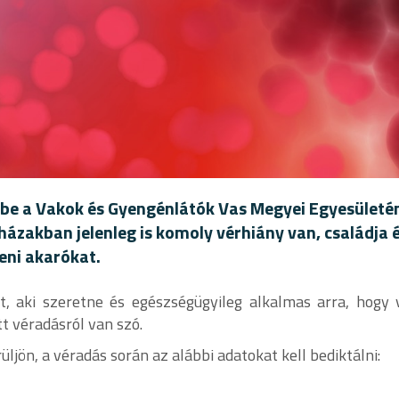
zetbe a Vakok és Gyengénlátók Vas Megyei Egyesületé
rházakban jelenleg is komoly vérhiány van, családja 
teni akarókat.
, aki szeretne és egészségügyileg alkalmas arra, hogy 
tt véradásról van szó.
üljön, a véradás során az alábbi adatokat kell bediktálni: