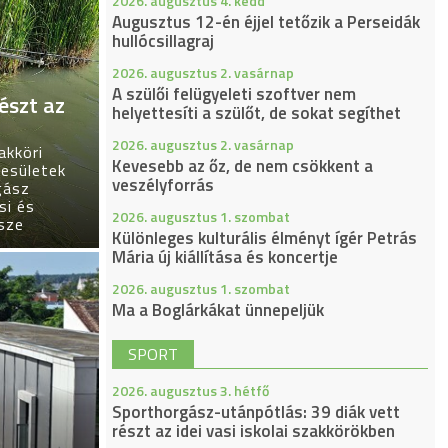
2026. augusztus 4. kedd
Augusztus 12-én éjjel tetőzik a Perseidák
hullócsillagraj
2026. augusztus 2. vasárnap
A szülői felügyeleti szoftver nem
észt az
helyettesíti a szülőt, de sokat segíthet
2026. augusztus 2. vasárnap
akköri
Kevesebb az őz, de nem csökkent a
esületek
veszélyforrás
gász
si és
2026. augusztus 1. szombat
sze
Különleges kulturális élményt ígér Petrás
Mária új kiállítása és koncertje
2026. augusztus 1. szombat
Ma a Boglárkákat ünnepeljük
SPORT
2026. augusztus 3. hétfő
Sporthorgász-utánpótlás: 39 diák vett
részt az idei vasi iskolai szakkörökben