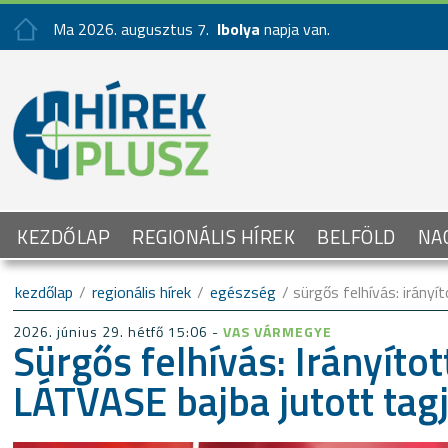
Ma 2026. augusztus 7.
Ibolya
napja van.
KEZDŐLAP
REGIONÁLIS HÍREK
BELFÖLD
NA
kezdőlap
/
regionális hírek
/
egészség
/ sürgős felhívás: irány
2026. június 29. hétfő 15:06 -
VAS VÁRMEGYE
Sürgős felhívás: Irányíto
LÁTVASE bajba jutott ta