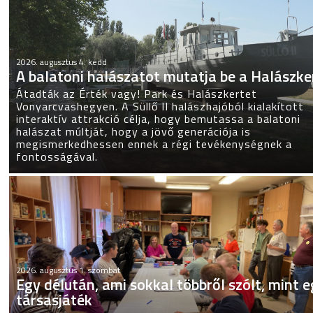
2026. augusztus 4. kedd
A balatoni halászatot mutatja be a Halászke
Átadták az Érték vagy! Park és Halászkertet
Vonyarcvashegyen. A Süllő II halászhajóból kialakított
interaktív attrakció célja, hogy bemutassa a balatoni
halászat múltját, hogy a jövő generációja is
megismerkedhessen ennek a régi tevékenységnek a
fontosságával.
2026. augusztus 1. szombat
Egy délután, ami sokkal többről szólt, mint 
társasjáték