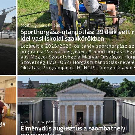
2026. augusztus 3. hétfő
Sporthorgász-utánpótlás: 39 diák vett r
rt
idei vasi iskolai szakkörökben
Lezárult a 2025/2026-os tanév sporthorgász sz
programja Vas vármegyében. A Sporthorgász Egy
Vas Megyei Szövetsége a Magyar Országos Hor
Szövetség (MOHOSZ) Horgászutánpótlás-nevelé
Oktatási Programjának (HUNOP) támogatásával 
egy
2026. július 24. péntek
Élménydús augusztus a szombathelyi
múzeumokban