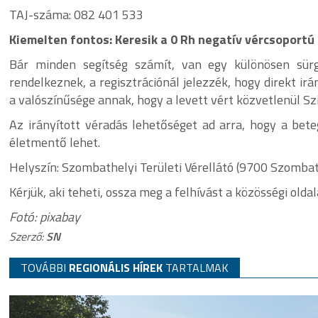
TAJ-száma: 082 401 533
Kiemelten fontos: Keresik a 0 Rh negatív vércsoportú
Bár minden segítség számít, van egy különösen sürg
rendelkeznek, a regisztrációnál jelezzék, hogy direkt i
a valószínűsége annak, hogy a levett vért közvetlenül Sz
Az irányított véradás lehetőséget ad arra, hogy a bete
életmentő lehet.
Helyszín: Szombathelyi Területi Vérellátó (9700 Szombat
Kérjük, aki teheti, ossza meg a felhívást a közösségi olda
Fotó: pixabay
Szerző:
SN
TOVÁBBI
REGIONÁLIS HÍREK
TARTALMAK