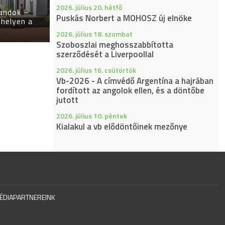
2026. július 20. hétfő
landok –
Puskás Norbert a MOHOSZ új elnöke
helyen a
2026. július 18. szombat
Szoboszlai meghosszabbította
szerződését a Liverpoollal
2026. július 16. csütörtök
Vb-2026 - A címvédő Argentína a hajrában
fordított az angolok ellen, és a döntőbe
jutott
2026. július 10. péntek
Kialakul a vb elődöntőinek mezőnye
ÉDIAPARTNEREINK