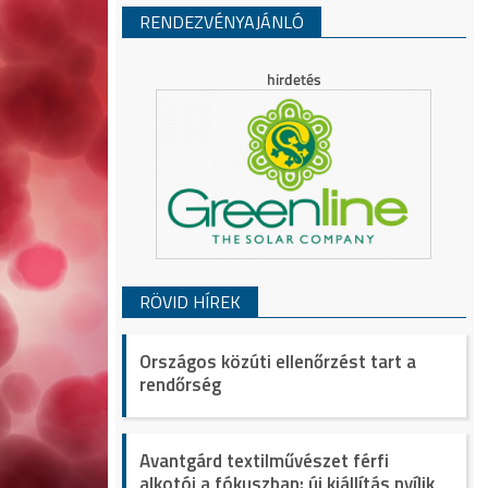
RENDEZVÉNYAJÁNLÓ
RÖVID HÍREK
Országos közúti ellenőrzést tart a
rendőrség
Avantgárd textilművészet férfi
alkotói a fókuszban: új kiállítás nyílik