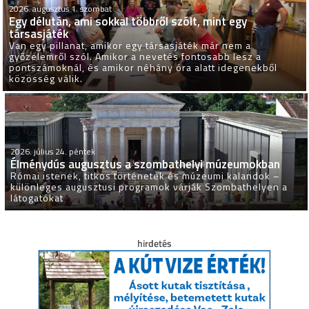
2026. augusztus 1. szombat
Egy délután, ami sokkal többről szólt, mint egy
társasjáték
Van egy pillanat, amikor egy társasjáték már nem a
győzelemről szól. Amikor a nevetés fontosabb lesz a
pontszámoknál, és amikor néhány óra alatt idegenekből
közösség válik.
2026. július 24. péntek
Élménydús augusztus a szombathelyi múzeumokban
Római istenek, titkos történetek és múzeumi kalandok –
különleges augusztusi programok várják Szombathelyen a
látogatókat