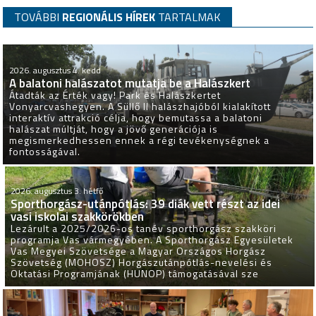
TOVÁBBI
REGIONÁLIS HÍREK
TARTALMAK
2026. augusztus 4. kedd
A balatoni halászatot mutatja be a Halászkert
Átadták az Érték vagy! Park és Halászkertet
Vonyarcvashegyen. A Süllő II halászhajóból kialakított
interaktív attrakció célja, hogy bemutassa a balatoni
halászat múltját, hogy a jövő generációja is
megismerkedhessen ennek a régi tevékenységnek a
fontosságával.
2026. augusztus 3. hétfő
Sporthorgász-utánpótlás: 39 diák vett részt az idei
vasi iskolai szakkörökben
Lezárult a 2025/2026-os tanév sporthorgász szakköri
programja Vas vármegyében. A Sporthorgász Egyesületek
Vas Megyei Szövetsége a Magyar Országos Horgász
Szövetség (MOHOSZ) Horgászutánpótlás-nevelési és
Oktatási Programjának (HUNOP) támogatásával sze