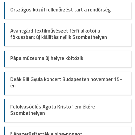
Országos közúti ellenőrzést tart a rendőrség
Avantgárd textilművészet férfi alkotói a
fókuszban: új kiállítás nyílik Szombathelyen
Pápa múzeuma új helyre költözik
Deák Bill Gyula koncert Budapesten november 15-
én
Felolvasóülés Agota Kristof emlékére
Szombathelyen
Népszerűsítették a ping-pongot