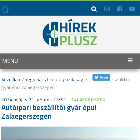




MENÜ
kezdőlap
/
regionális hírek
/
gazdaság
/ autóipari beszállítói
gyár épül zalaegerszegen
2024. május 31. péntek 13:53 -
ZALAEGERSZEG
Autóipari beszállítói gyár épül
Zalaegerszegen