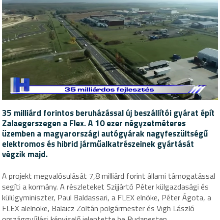
35 milliárd forintos beruházással új beszállítói gyárat épít
Zalaegerszegen a Flex. A 10 ezer négyzetméteres
üzemben a magyarországi autógyárak nagyfeszültségű
elektromos és hibrid járműalkatrészeinek gyártását
végzik majd.
A projekt megvalósulását 7,8 milliárd forint állami támogatással
segíti a kormány. A részleteket Szijjártó Péter külgazdasági és
külügyminiszter, Paul Baldassari, a FLEX elnöke, Péter Ágota, a
FLEX alelnöke, Balaicz Zoltán polgármester és Vigh László
országgyűlési képviselő jelentette be Budapesten.