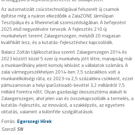
Az automatizált csúcstechnológiával felszerelt új csarnok
építése még a nyáron elkezdődik a ZalaZONE Járműipari
Tesztpálya és a Rheinmetall szomszédságában. A befejezést
2025 első negyedévére tervezik. A fejlesztés 210 új
munkahelyet teremt Zalaegerszegen, melyből 20 magasan
kvalifikált lesz, és a kutatás-fejlesztéshez kapcsolódik.
Balaicz Zoltán tájékoztatása szerint Zalaegerszegen 2014 és
2023 között közel 5 ezer új munkahely jött létre, manapság már
a munkaerőhiány jelent komoly kihívást a vállalatok számára. A
zalai vármegyeszékhelyen 2014-ben 7,5 százalékos volt a
munkanélküliségi ráta, ez 2023-ra 2,5 százalékra csökkent, ezzel
párhuzamosan a helyi iparűzésiadó-bevétel 3,2 milliárdról 7,5
milliárd forintra nőtt. Olyan gazdasági ökoszisztéma alakult ki
Zalaegerszegen, ahol jelen van és összekapcsolódik a termelés, a
kutatás-fejlesztés, az innováció, a szakképzés, az egyetemi
oktatás, valamint a különféle szolgáltatások.
Forrás:
Egerszegi Hírek
Szerző:
SN