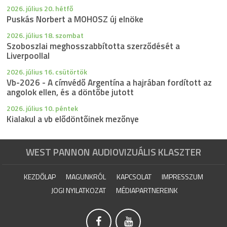
2026. július 20. hétfő
Puskás Norbert a MOHOSZ új elnöke
2026. július 18. szombat
Szoboszlai meghosszabbította szerződését a
Liverpoollal
2026. július 16. csütörtök
Vb-2026 - A címvédő Argentína a hajrában fordított az
angolok ellen, és a döntőbe jutott
2026. július 10. péntek
Kialakul a vb elődöntőinek mezőnye
WEST PANNON AUDIOVIZUÁLIS KLASZTER
KEZDŐLAP
MAGUNKRÓL
KAPCSOLAT
IMPRESSZUM
JOGI NYILATKOZAT
MÉDIAPARTNEREINK

