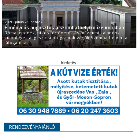
2026. július 24. péntek
Élménydús augusztus a szombathelyi múzeumokban
Római istenek, titkos történetek és múzeumi kalandok –
különleges augusztusi programok várják Szombathelyen a
látogatókat
RENDEZVÉNYAJÁNLÓ