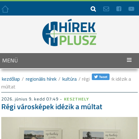




MENÜ
kezdőlap
/
regionális hírek
/
kultúra
/ régi városképek idézik a
múltat
2026. június 9. kedd 07:49 -
KESZTHELY
Régi városképek idézik a múltat