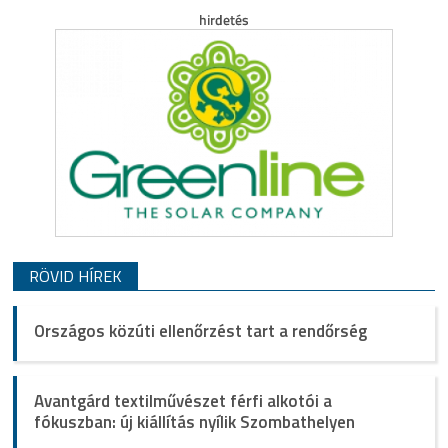
RÖVID HÍREK
Országos közúti ellenőrzést tart a rendőrség
Avantgárd textilművészet férfi alkotói a
fókuszban: új kiállítás nyílik Szombathelyen