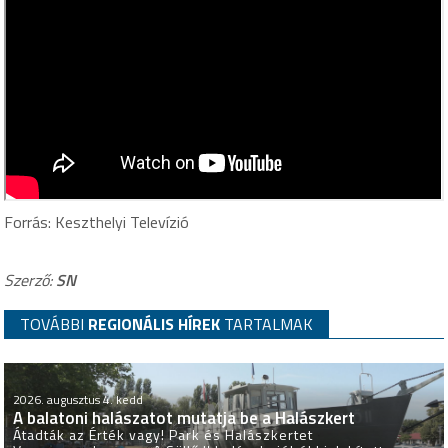
Forrás: Keszthelyi Televízió
Szerző:
SN
TOVÁBBI
REGIONÁLIS HÍREK
TARTALMAK
2026. augusztus 4. kedd
A balatoni halászatot mutatja be a Halászkert
Átadták az Érték vagy! Park és Halászkertet