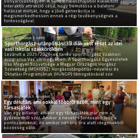
Vonyarcvashegyen. A Süllő II halászhajóból kialakított
interaktív attrakció célja, hogy bemutassa a balatoni
halászat múltját, hogy a jövő generációja is
megismerkedhessen ennek a régi tevékenységnek a
fontosságával.
2026. augusztus 3. hétfő
Sporthorgász-utánpótlás: 39 diák vett részt az idei
vasi iskolai szakkörökben
Lezárult a 2025/2026-os tanév sporthorgász szakköri
programja Vas vármegyében. A Sporthorgász Egyesületek
Vas Megyei Szövetsége a Magyar Országos Horgász
Szövetség (MOHOSZ) Horgászutánpótlás-nevelési és
Oktatási Programjának (HUNOP) támogatásával sze
2026. augusztus 1. szombat
Egy délután, ami sokkal többről szólt, mint egy
társasjáték
Van egy pillanat, amikor egy társasjáték már nem a
győzelemről szól. Amikor a nevetés fontosabb lesz a
pontszámoknál, és amikor néhány óra alatt idegenekből
közösség válik.