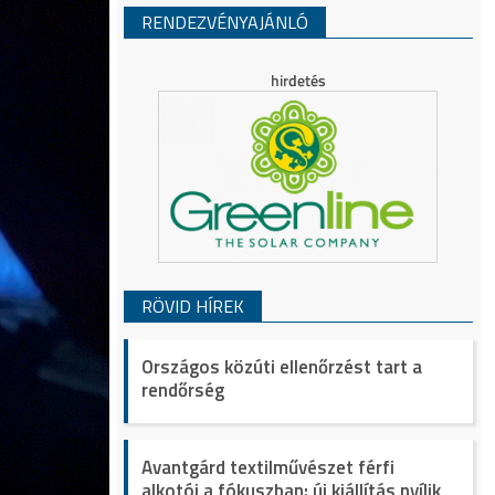
RENDEZVÉNYAJÁNLÓ
RÖVID HÍREK
Országos közúti ellenőrzést tart a
rendőrség
Avantgárd textilművészet férfi
alkotói a fókuszban: új kiállítás nyílik