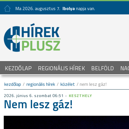
Ma 2026. augusztus 7.
Ibolya
napja van.
KEZDŐLAP
REGIONÁLIS HÍREK
BELFÖLD
NA
kezdőlap
/
regionális hírek
/
közélet
/ nem lesz gáz!
2026. június 6. szombat 06:51 -
KESZTHELY
Nem lesz gáz!