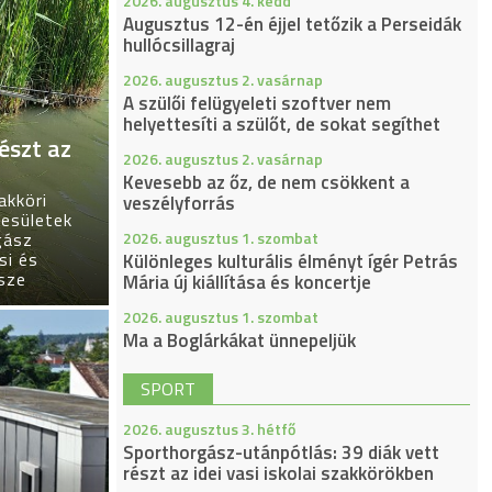
2026. augusztus 4. kedd
Augusztus 12-én éjjel tetőzik a Perseidák
hullócsillagraj
2026. augusztus 2. vasárnap
A szülői felügyeleti szoftver nem
helyettesíti a szülőt, de sokat segíthet
észt az
2026. augusztus 2. vasárnap
Kevesebb az őz, de nem csökkent a
akköri
veszélyforrás
esületek
gász
2026. augusztus 1. szombat
si és
Különleges kulturális élményt ígér Petrás
sze
Mária új kiállítása és koncertje
2026. augusztus 1. szombat
Ma a Boglárkákat ünnepeljük
SPORT
2026. augusztus 3. hétfő
Sporthorgász-utánpótlás: 39 diák vett
részt az idei vasi iskolai szakkörökben