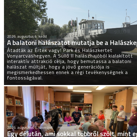
2026. augusztus 4. kedd
A balatoni halászatot mutatja be a Halászke
Átadták az Érték vagy! Park és Halászkertet
Vonyarcvashegyen. A Süllő II halászhajóból kialakított
interaktív attrakció célja, hogy bemutassa a balatoni
halászat múltját, hogy a jövő generációja is
megismerkedhessen ennek a régi tevékenységnek a
fontosságával.
2026. augusztus 1. szombat
Egy délután, ami sokkal többről szólt, mint 