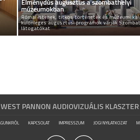
Élménydús augusztus a szombathelyi
múzeumokban
Római istenek, titkos történetek és múzeumi ka
l
különleges augusztusi programok várják Szombat
látogatókat
WEST PANNON AUDIOVIZUÁLIS KLASZTER
GUNKRÓL
KAPCSOLAT
IMPRESSZUM
JOGI NYILATKOZAT
M