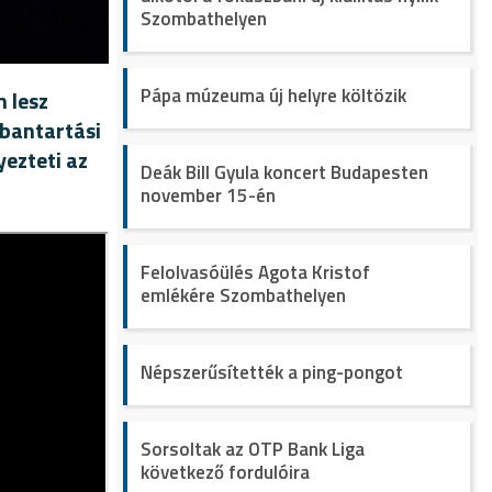
Szombathelyen
Pápa múzeuma új helyre költözik
m lesz
rbantartási
yezteti az
Deák Bill Gyula koncert Budapesten
november 15-én
Felolvasóülés Agota Kristof
emlékére Szombathelyen
Népszerűsítették a ping-pongot
Sorsoltak az OTP Bank Liga
következő fordulóira