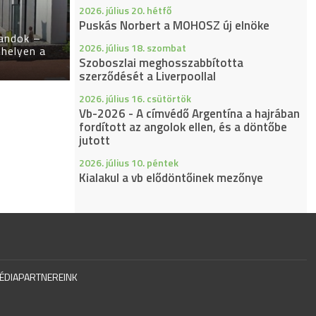
2026. július 20. hétfő
Puskás Norbert a MOHOSZ új elnöke
landok –
2026. július 18. szombat
helyen a
Szoboszlai meghosszabbította
szerződését a Liverpoollal
2026. július 16. csütörtök
Vb-2026 - A címvédő Argentína a hajrában
fordított az angolok ellen, és a döntőbe
jutott
2026. július 10. péntek
Kialakul a vb elődöntőinek mezőnye
ÉDIAPARTNEREINK