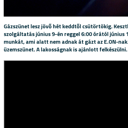
Gázszünet lesz jövő hét keddtől csütörtökig. Keszt
szolgáltatás június 9-én reggel 6:00 órától június 
munkát, ami alatt nem adnak át gázt az E.ON-nak.
üzemszünet. A lakosságnak is ajánlott felkészülni.