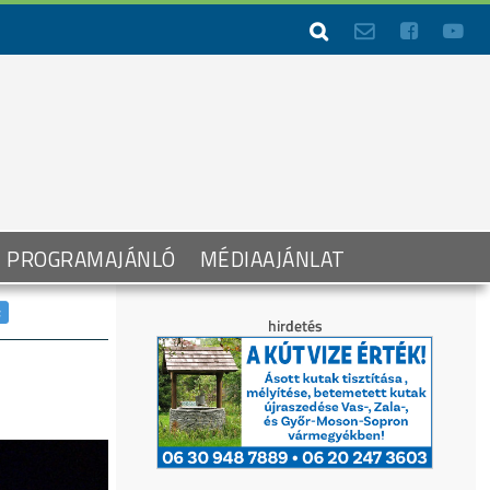




PROGRAMAJÁNLÓ
MÉDIAAJÁNLAT