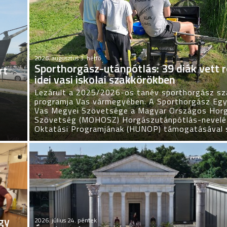
2026. augusztus 3. hétfő
Sporthorgász-utánpótlás: 39 diák vett r
rt
idei vasi iskolai szakkörökben
Lezárult a 2025/2026-os tanév sporthorgász sz
programja Vas vármegyében. A Sporthorgász Egy
Vas Megyei Szövetsége a Magyar Országos Hor
Szövetség (MOHOSZ) Horgászutánpótlás-nevelé
Oktatási Programjának (HUNOP) támogatásával 
egy
2026. július 24. péntek